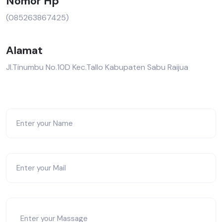
Nomor Hp
(085263867425)
Alamat
Jl.Tinumbu No.10D Kec.Tallo Kabupaten Sabu Raijua